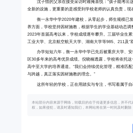
沈子惜的父亲在接受采访时难掩喜悦：“孩子能考出
全新的设施，更重要的是感受到学校老师的认真负责，现
衡一永华中学2020年建校，从零起步，师生规模已
养方面，学校坚持因材施教，根据学生的学业基础动态调
2023年首届高考以来，学校成绩逐年攀升。三届毕业生累
工业大学、北京航空航天大学、湖南大学等985、211及“
办学短短六年，衡一永华中学已先后被重庆大学、安
区30多年来的高考优异成绩。倪晓楠透露，学校将依托
高中至大学的培养通道。“我们会持续优化管理，精准匹
与跨越，真正落实因材施教的理念。”
这所年轻的学校，正在用踏实与专注，书写着属于自
本站部分内容来源于网络，转载目的在于传递更多信息，并不代
权，如果侵犯，请及时通知我们，本网站将在第一时间及时删除