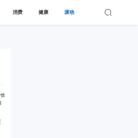
消费
健康
滚动
子惜
弱
更