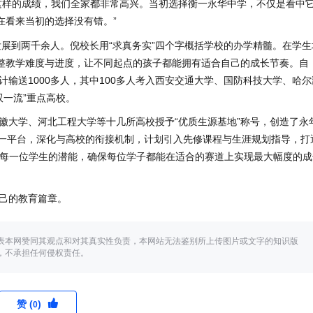
这样的成绩，我们全家都非常高兴。当初选择衡一永华中学，不仅是看中
在看来当初的选择没有错。”
发展到两千余人。倪校长用“求真务实”四个字概括学校的办学精髓。在学生
整教学难度与进度，让不同起点的孩子都能拥有适合自己的成长节奏。自
计输送1000多人，其中100多人考入西安交通大学、国防科技大学、哈尔
双一流”重点高校。
徽大学、河北工程大学等十几所高校授予“优质生源基地”称号，创造了永
这一平台，深化与高校的衔接机制，计划引入先修课程与生涯规划指导，打
配每一位学生的潜能，确保每位学子都能在适合的赛道上实现最大幅度的成
己的教育篇章。
表本网赞同其观点和对其真实性负责，本网站无法鉴别所上传图片或文字的知识版
，不承担任何侵权责任。
赞 (
)
0