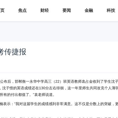
首页
焦点
财经
要闻
金融
科技
考传捷报
成绩公布后，邯郸衡一永华中学高三（22）班英语教师袁占金收到了学生沈
，沈子惜的英语成绩还在130分左右徘徊，这一年里师生共同攻克个人薄
所有的付出都值了。”袁老师说道。
楠表示：“我对这届学生的成绩感到非常满意。这不仅是分数上的突破，