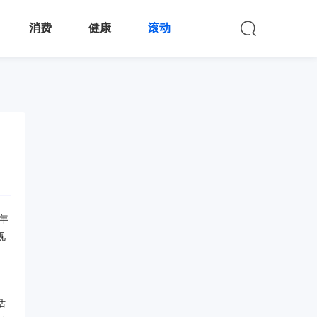
消费
健康
滚动
年
视
活