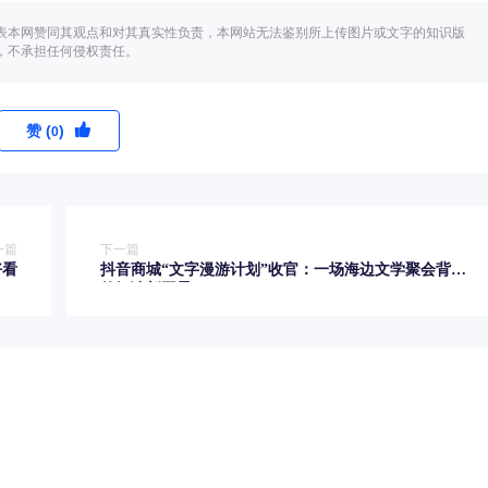
表本网赞同其观点和对其真实性负责，本网站无法鉴别所上传图片或文字的知识版
，不承担任何侵权责任。
赞 (
)
0
一篇
下一篇
好看
抖音商城“文字漫游计划”收官：一场海边文学聚会背后
的阅读新图景