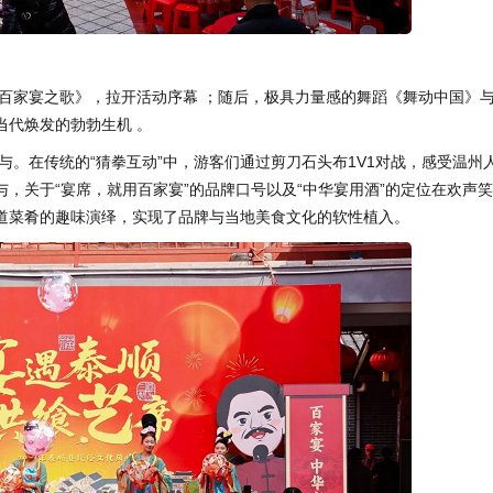
百家宴之歌》，拉开活动序幕 ；随后，极具力量感的舞蹈《舞动中国》
当代焕发的勃勃生机 。
。在传统的“猜拳互动”中，游客们通过剪刀石头布1V1对战，感受温州
与，关于“宴席，就用百家宴”的品牌口号以及“中华宴用酒”的定位在欢声
地道菜肴的趣味演绎，实现了品牌与当地美食文化的软性植入。