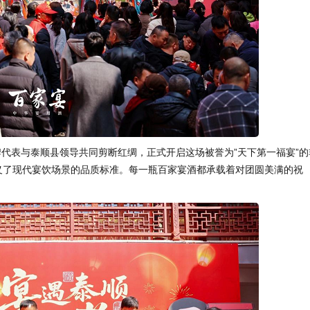
牌代表与泰顺县领导共同剪断红绸，正式开启这场被誉为”天下第一福宴”的
义了现代宴饮场景的品质标准。每一瓶百家宴酒都承载着对团圆美满的祝