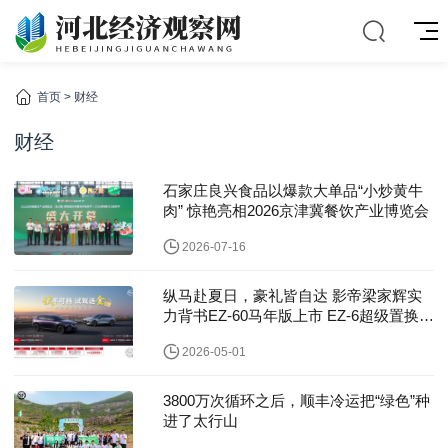
首页
>
财经
财经
石家庄良兴食品以爆款大单品“小炒黄牛
肉” 惊艳亮相2026京津冀餐饮产业博览会
2026-07-16
纵马赴夏日，豪礼皆自达 影帝梁家辉实
力背书EZ-60马年版上市 EZ-6超级置换季
开启
2026-05-01
3800万次循环之后，顺丰冷运把“绿色”种
进了太行山