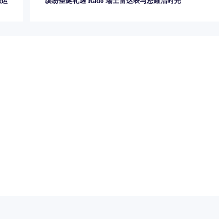
独运
缤纷圣诞礼遇 Rado 瑞士雷达表与您耀启时光