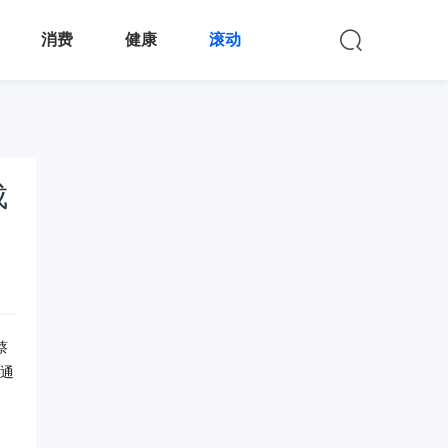
消费
健康
滚动
成
蔡
在通