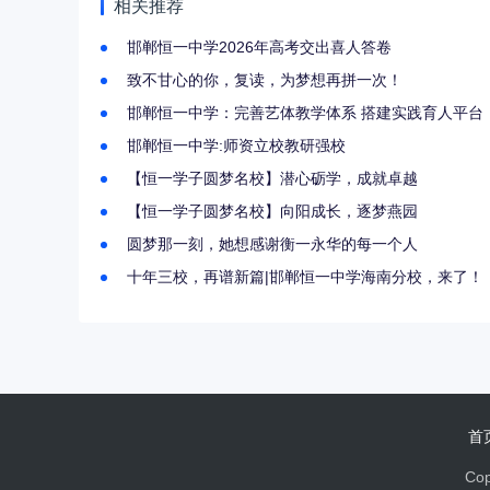
相关推荐
邯郸恒一中学2026年高考交出喜人答卷
致不甘心的你，复读，为梦想再拼一次！
邯郸恒一中学：完善艺体教学体系 搭建实践育人平台
邯郸恒一中学:师资立校教研强校
【恒一学子圆梦名校】潜心砺学，成就卓越
【恒一学子圆梦名校】向阳成长，逐梦燕园
圆梦那一刻，她想感谢衡一永华的每一个人
十年三校，再谱新篇|邯郸恒一中学海南分校，来了！
首
Cop