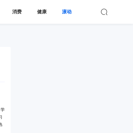
消费
健康
滚动
名学
习
熟