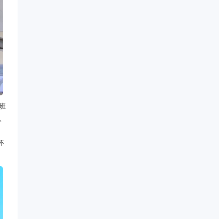
班
、
怀