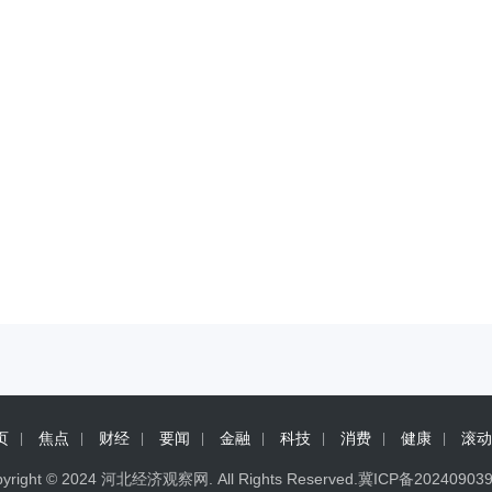
页
焦点
财经
要闻
金融
科技
消费
健康
滚动
yright © 2024
河北经济观察网
. All Rights Reserved.
冀ICP备20240903