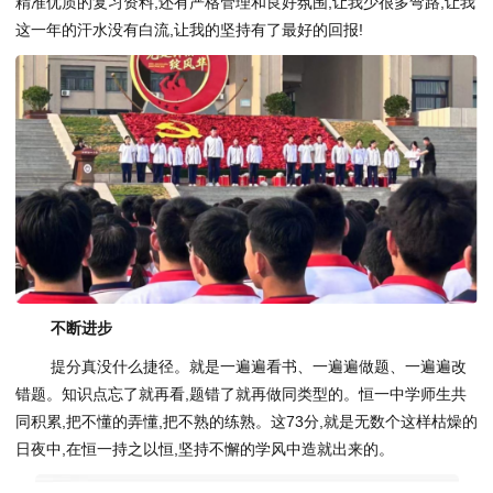
精准优质的复
习
资料,还有严格管理和良好氛围,让我少很多弯路,让我
这一年的汗水没有白流,让我的坚持有了最好的回报!
不断进步
提分真没什么捷径。就是一遍遍看书、一遍遍做题、一遍遍改
错题。知识点忘了就再看,题错了就再做同类型的。恒一中学师生共
同积累,把不懂的弄懂,把不熟的练熟。这73分,就是无数个这样枯燥的
日夜中,在恒一持之以恒,坚持不懈的学风中造就出来的。