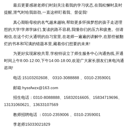
最后更要感谢老师们时刻关注着我的学
习
状态,在我松懈时及时
提醒,泄气时给我鼓劲,一直这样盯着我、督促我!
真心期盼母校的名气越来越响,帮助更多怀揣梦想的孩子走进理
想的大学!学弟学妹们,复读的路不容易,我懂你们的压力和疲惫。但请
相信,在这个灯火通明的自
习
室里,在老师一遍遍的讲解中,在那些被翻
烂的书本和写满的错题本里,藏着你们想要的未来!
为更好实现家校共育,学校特设立了师生服务中心沟通热线,开通
时间上午8:00-12:00,下午14:00-18:00,欢迎广大家长朋友们来电沟通
咨询!
电话:15103202608、 0310-3088888 、0310-2359001
邮箱:hyssfwzx@163.com
招生电话：0310-8088888、15832016605、15834719696、
13131060621、13633107569
教师招聘电话 ：0310-2359006 、0310-2359001
李老师15033021829