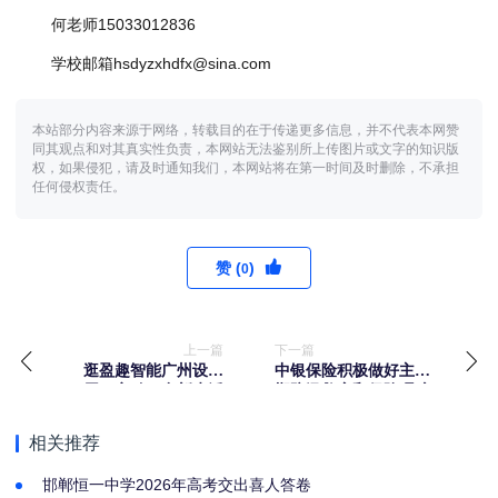
何老师15033012836
学校邮箱hsdyzxhdfx@sina.com
本站部分内容来源于网络，转载目的在于传递更多信息，并不代表本网赞
同其观点和对其真实性负责，本网站无法鉴别所上传图片或文字的知识版
权，如果侵犯，请及时通知我们，本网站将在第一时间及时删除，不承担
任何侵权责任。
赞 (
)
0
上一篇
下一篇
逛盈趣智能广州设计
中银保险积极做好主汛
周，享“智”愈新生活
期防汛救灾和保险理赔
服务工作
相关推荐
邯郸恒一中学2026年高考交出喜人答卷