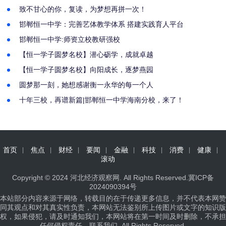
致不甘心的你，复读，为梦想再拼一次！
邯郸恒一中学：完善艺体教学体系 搭建实践育人平台
邯郸恒一中学:师资立校教研强校
【恒一学子圆梦名校】潜心砺学，成就卓越
【恒一学子圆梦名校】向阳成长，逐梦燕园
圆梦那一刻，她想感谢衡一永华的每一个人
十年三校，再谱新篇|邯郸恒一中学海南分校，来了！
首页
焦点
财经
要闻
金融
科技
消费
健康
滚动
Copyright © 2024
河北经济观察网
. All Rights Reserved.
冀ICP备
2024090394号
本站部分内容来源于网络，转载目的在于传递更多信息，并不代表本网赞
同其观点和对其真实性负责，本网站无法鉴别所上传图片或文字的知识版
权，如果侵犯，请及时通知我们，本网站将在第一时间及时删除，不承担
任何侵权责任。
联系我们
. All Rights Reserved.